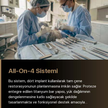
All-On-6 Sistemi
Bu sistem, altı implant kullanılarak tam tam çene
restorasyonunun planlanmasına imkân sağlar. İmplantlar,
protez uygulamalarına destek sağlamak amacıyla
yerleştirilmekte olup, fonksiyonel ve estetik
değerlendirmeler doğrultusunda planlama yapılmaktadır.
Uygunluk durumu, klinik muayene sonrasında