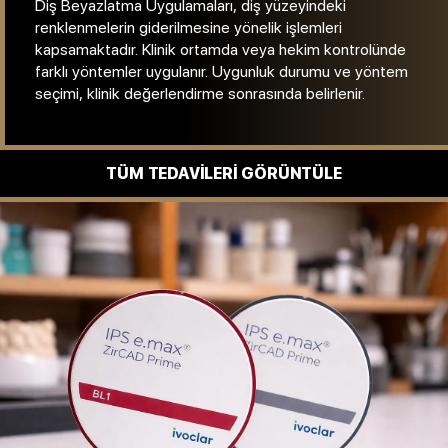
Diş eti şekillendirme, diş eti seviyesinin düzenlenmesine
yönelik planlanan periodontal uygulamaları
kapsamaktadır. Diş eti dokusunun mevcut durumu klinik
muayene ile değerlendirilir ve uygun görülen işlemler bu
doğrultuda planlanır. Süreç, fonksiyonel ve estetik
değerlendirmeler birlikte ele alınarak yürütülür.
TÜM TEDAVILERI GÖRÜNTÜLE