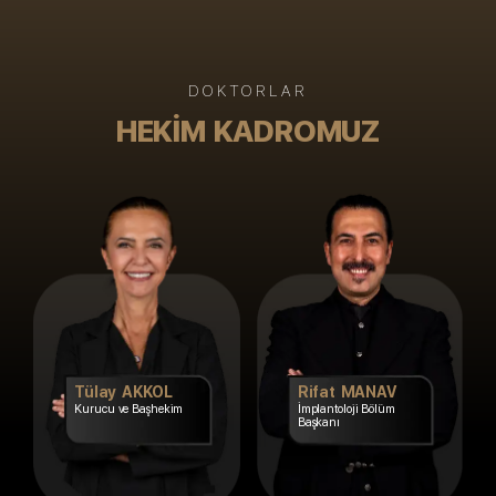
DOKTORLAR
HEKIM KADROMUZ
Tülay AKKOL
Rifat MANAV
Kurucu ve Başhekim
İmplantoloji Bölüm
Başkanı