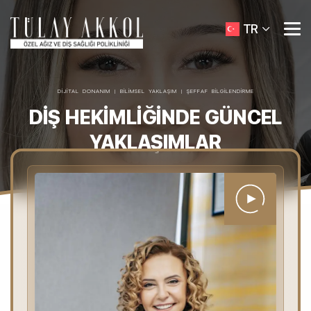
TR
DIJITAL DONANIM | BILIMSEL YAKLAŞIM | ŞEFFAF BILGILENDIRME
DIŞ HEKIMLIĞINDE GÜNCEL
YAKLAŞIMLAR
HAKKIMIZDA