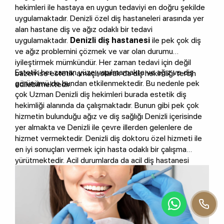
hekimleri ile hastaya en uygun tedaviyi en doğru şekilde
uygulamaktadır. Denizli özel diş hastaneleri arasında yer
alan hastane diş ve ağız odaklı bir tedavi
uygulamaktadır.
Denizli diş hastanesi
ile pek çok diş
ve ağız problemini çözmek ve var olan durumu
iyileştirmek mümkündür. Her zaman tedavi için değil
Estetik her zaman yüze yapılmamakta ve ağız ve diş
bazen ise estetik amaçlı olarak da diş hekimliği tercih
görünümü de bundan etkilenmektedir. Bu nedenle pek
edilebilmektedir.
çok Uzman Denizli diş hekimleri burada estetik diş
hekimliği alanında da çalışmaktadır. Bunun gibi pek çok
hizmetin bulunduğu ağız ve diş sağlığı Denizli içerisinde
yer almakta ve Denizli ile çevre illerden gelenlere de
hizmet vermektedir. Denizli diş doktoru özel hizmeti ile
en iyi sonuçları vermek için hasta odaklı bir çalışma
yürütmektedir. Acil durumlarda da acil diş hastanesi
Denizli‘de bulunabilmektedir.