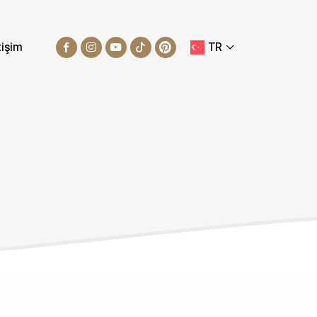
tişim
TR