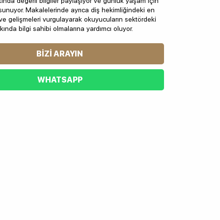
ında değerli bilgiler paylaşıyor ve günlük yaşam için
ı sunuyor. Makalelerinde ayrıca diş hekimliğindeki en
i ve gelişmeleri vurgulayarak okuyucuların sektördeki
kında bilgi sahibi olmalarına yardımcı oluyor.
BIZI ARAYIN
WHATSAPP