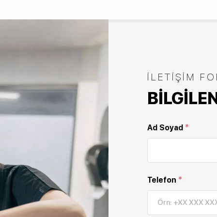
İLETIŞIM F
BILGILE
Ad Soyad
*
Telefon
*