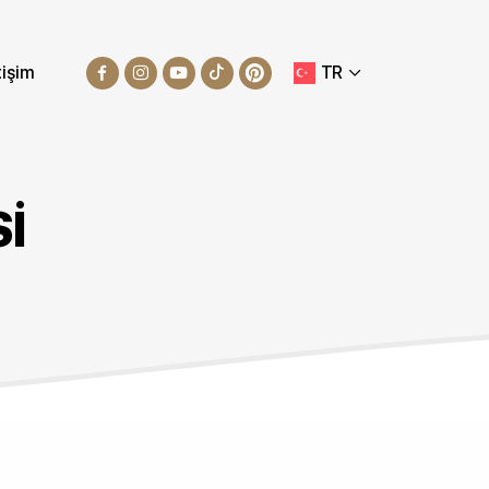
tişim
TR
SI