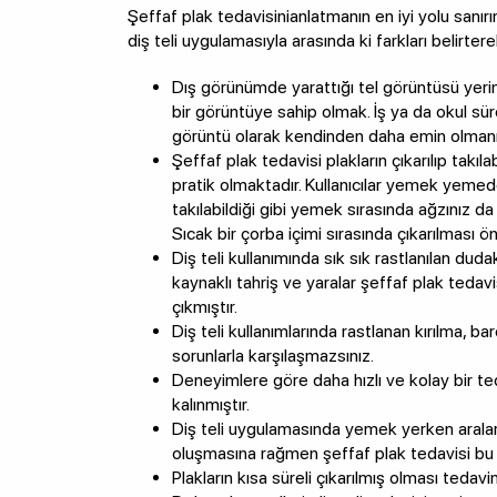
Şeffaf plak tedavisinianlatmanın en iyi yolu sanır
diş teli uygulamasıyla arasında ki farkları belirte
Dış görünümde yarattığı tel görüntüsü yerin
bir görüntüye sahip olmak. İş ya da okul s
görüntü olarak kendinden daha emin olmanı
Şeffaf plak tedavisi plakların çıkarılıp takıl
pratik olmaktadır. Kullanıcılar yemek yemed
takılabildiği gibi yemek sırasında ağzınız d
Sıcak bir çorba içimi sırasında çıkarılması öner
Diş teli kullanımında sık sık rastlanılan du
kaynaklı tahriş ve yaralar şeffaf plak tedavi
çıkmıştır.
Diş teli kullanımlarında rastlanan kırılma, b
sorunlarla karşılaşmazsınız.
Deneyimlere göre daha hızlı ve kolay bir 
kalınmıştır.
Diş teli uygulamasında yemek yerken arala
oluşmasına rağmen şeffaf plak tedavisi bu
Plakların kısa süreli çıkarılmış olması tedav