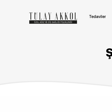
Tedaviler
Ş