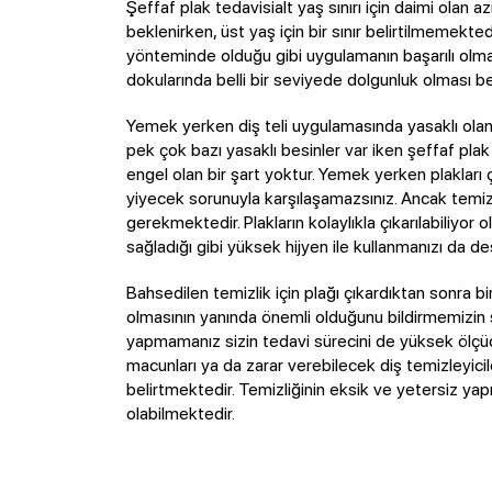
Şeffaf plak tedavisialt yaş sınırı için daimi olan az
beklenirken, üst yaş için bir sınır belirtilmemekt
yönteminde olduğu gibi uygulamanın başarılı olm
dokularında belli bir seviyede dolgunluk olması b
Yemek yerken diş teli uygulamasında yasaklı ola
pek çok bazı yasaklı besinler var iken şeffaf pl
engel olan bir şart yoktur. Yemek yerken plakları
yiyecek sorunuyla karşılaşamazsınız. Ancak temiz
gerekmektedir. Plakların kolaylıkla çıkarılabiliyor 
sağladığı gibi yüksek hijyen ile kullanmanızı da d
Bahsedilen temizlik için plağı çıkardıktan sonra bir
olmasının yanında önemli olduğunu bildirmemizin s
yapmamanız sizin tedavi sürecini de yüksek ölçü
macunları ya da zarar verebilecek diş temizleyicil
belirtmektedir. Temizliğinin eksik ve yetersiz ya
olabilmektedir.