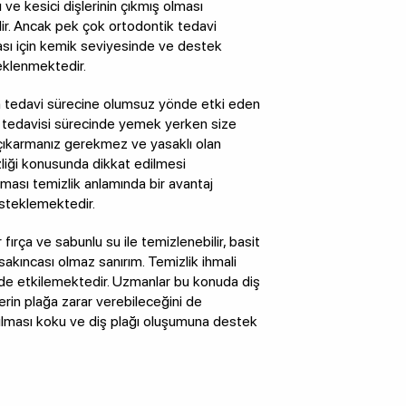
ı ve kesici dişlerinin çıkmış olması
edir. Ancak pek çok ortodontik tedavi
ası için kemik seviyesinde ve destek
eklenmektedir.
n tedavi sürecine olumsuz yönde etki eden
ak tedavisi sürecinde yemek yerken size
 çıkarmanız gerekmez ve yasaklı olan
liği konusunda dikkat edilmesi
olması temizlik anlamında bir avantaj
esteklemektedir.
 fırça ve sabunlu su ile temizlenebilir, basit
akıncası olmaz sanırım. Temizlik ihmali
de etkilemektedir. Uzmanlar bu konuda diş
erin plağa zarar verebileceğini de
pılması koku ve diş plağı oluşumuna destek