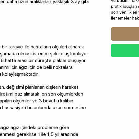
ve bakımı hakk
en daha uzun aralıklarla ( yaklaşık 3 ay gibi
pratik ipuçlar
son yenilikler
ilerlemeler hak
r tarayıcı ile hastaların ölçüleri alınarak
 aşamada olması istenen şekil oluşturuluyor
6 hafta arası bir süreçte plaklar oluşuyor
nımı için ağız için de belli noktalara
mı kolaylaşmaktadır.
n, değişimi planlanan dişlerin hareket
 üretimi baz alınarak, en son ölçümlerden
apılan ölçümler ve 3 boyutlu kalıbın
in hassasiyeti bu anlamda uzun sürmesine
acağız ağız içindeki probleme göre
nmesi gerekirse 1 ile 1,5 yıl arasında