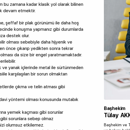
ım bu zamana kadar klasik yol olarak bilinen
rek devam etmektir.
e, şeffaf bir plak görünümü ile daha hoş
ürecinde konuşma yapmanız gibi durumlarda
za destek olur.
abilir olması sebebiyle daha hijyenik ve
en önce çıkarıp yedikten sonra tekrar
a olması da size bir engel yaratmamaktadır.
ilebilir.
dak ve yanak içlerinde metal ile sürtünmeden
siile karşılaşılan bir sorun olmaktan
aretlerde çıkma ve telin atması gibi
tedavi yöntemi olması konusunda mutabık
Başhekim
rına yemek kaçması gibi sorunlar
Tülay AK
 gibi sorunlara sebep olmaz
inizi olumsuz etkilemez.
Başhekim ve Tü