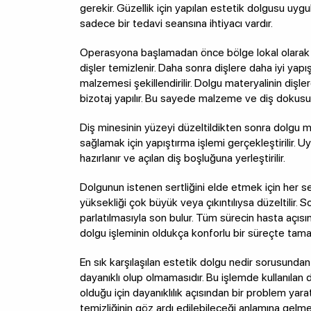
gerekir. Güzellik için yapılan estetik dolgusu uyg
sadece bir tedavi seansına ihtiyacı vardır.
Operasyona başlamadan önce bölge lokal olarak 
dişler temizlenir. Daha sonra dişlere daha iyi yap
malzemesi şekillendirilir. Dolgu materyalinin dişle
bizotaj yapılır. Bu sayede malzeme ve diş dokusu
Diş minesinin yüzeyi düzeltildikten sonra dolgu 
sağlamak için yapıştırma işlemi gerçekleştirilir
hazırlanır ve açılan diş boşluğuna yerleştirilir.
Dolgunun istenen sertliğini elde etmek için her s
yüksekliği çok büyük veya çıkıntılıysa düzeltilir. S
parlatılmasıyla son bulur. Tüm sürecin hasta açısı
dolgu işleminin oldukça konforlu bir süreçte tama
En sık karşılaşılan estetik dolgu nedir sorusundan
dayanıklı olup olmamasıdır. Bu işlemde kullanıl
olduğu için dayanıklılık açısından bir problem yar
temizliğinin göz ardı edilebileceği anlamına gelme