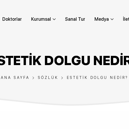
Doktorlar
Kurumsal
Sanal Tur
Medya
İle
STETIK DOLGU NEDI
ANA SAYFA
SÖZLÜK
ESTETIK DOLGU NEDIR?