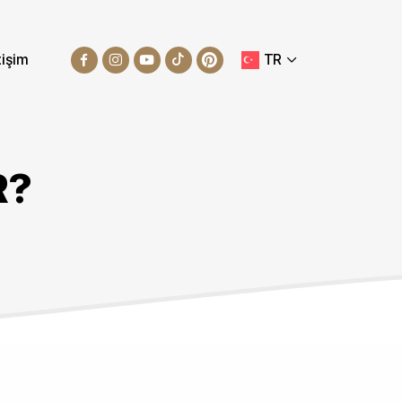
tişim
TR
R?