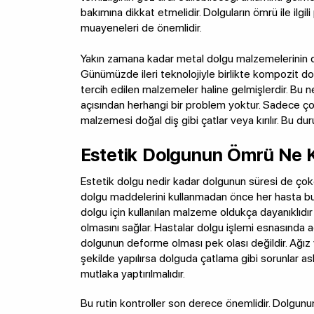
bakımına dikkat etmelidir. Dolguların ömrü ile ilgi
muayeneleri de önemlidir.
Yakın zamana kadar metal dolgu malzemelerinin day
Günümüzde ileri teknolojiyle birlikte kompozit do
tercih edilen malzemeler haline gelmişlerdir. Bu ned
açısından herhangi bir problem yoktur. Sadece ço
malzemesi doğal diş gibi çatlar veya kırılır. Bu du
Estetik Dolgunun Ömrü Ne 
Estetik dolgu nedir kadar dolgunun süresi de çokç
dolgu maddelerini kullanmadan önce her hasta bu 
dolgu için kullanılan malzeme oldukça dayanıklıd
olmasını sağlar. Hastalar dolgu işlemi esnasında 
dolgunun deforme olması pek olası değildir. Ağız ve
şekilde yapılırsa dolguda çatlama gibi sorunlar as
mutlaka yaptırılmalıdır.
Bu rutin kontroller son derece önemlidir. Dolgunu