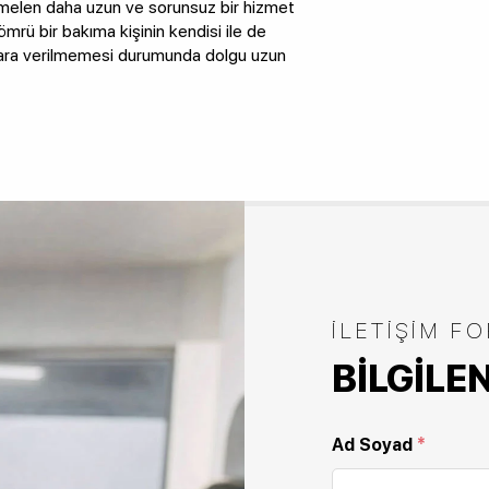
emelen daha uzun ve sorunsuz bir hizmet
mrü bir bakıma kişinin kendisi ile de
ole ara verilmemesi durumunda dolgu uzun
İLETIŞIM F
BILGILE
Ad Soyad
*