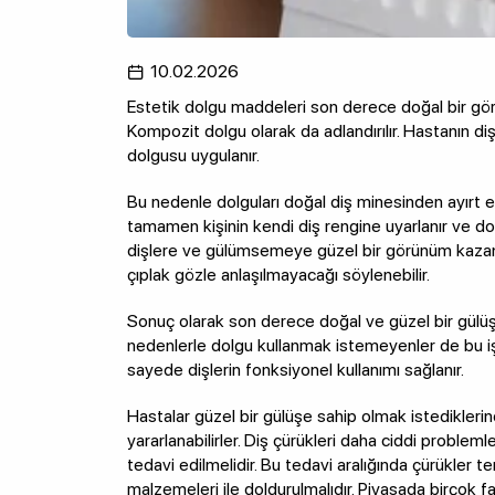
10.02.2026
Estetik dolgu maddeleri son derece doğal bir görü
Kompozit dolgu olarak da adlandırılır. Hastanın di
dolgusu uygulanır.
Bu nedenle dolguları doğal diş minesinden ayırt 
tamamen kişinin kendi diş rengine uyarlanır ve dol
dişlere ve gülümsemeye güzel bir görünüm kazand
çıplak gözle anlaşılmayacağı söylenebilir.
Sonuç olarak son derece doğal ve güzel bir gülü
nedenlerle dolgu kullanmak istemeyenler de bu işl
sayede dişlerin fonksiyonel kullanımı sağlanır.
Hastalar güzel bir gülüşe sahip olmak istedikleri
yararlanabilirler. Diş çürükleri daha ciddi problem
tedavi edilmelidir. Bu tedavi aralığında çürükler 
malzemeleri ile doldurulmalıdır. Piyasada birçok 