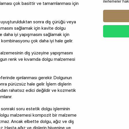
ilerlemeler hak
ulaması çok basittir ve tamamlanması için
uyuşturulduktan sonra diş çürüğü veya
ışmasını sağlamak için kavite dolgu
re daha iyi yapışmasını sağlamak için
 kombinasyonu çok daha iyi hale gelir.
malzemesinin diş yüzeyine yapışmasını
. Uygun renk ve kıvamda dolgu malzemesi
eferinde ışınlanması gerekir. Dolgunun
onra pürüzsüz hale gelir. İşlem dişlerin
ndan rahatsız edici değildir ve kozmetik
mlanır.
 sonraki soru estetik dolgu işleminin
an dolgu malzemesi kompozit bir malzeme
atmaz. Ancak elbette dolgu, ağız ve diş
z. Hasta ağız ve dişlerin hijyenine ve